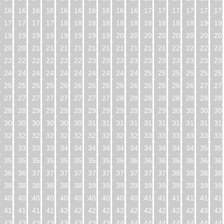
160
161
162
163
164
165
166
167
168
169
170
171
172
173
174
17
176
177
178
179
180
181
182
183
184
185
186
187
188
189
190
19
192
193
194
195
196
197
198
199
200
201
202
203
204
205
206
20
208
209
210
211
212
213
214
215
216
217
218
219
220
221
222
22
224
225
226
227
228
229
230
231
232
233
234
235
236
237
238
23
240
241
242
243
244
245
246
247
248
249
250
251
252
253
254
25
256
257
258
259
260
261
262
263
264
265
266
267
268
269
270
27
272
273
274
275
276
277
278
279
280
281
282
283
284
285
286
28
288
289
290
291
292
293
294
295
296
297
298
299
300
301
302
30
304
305
306
307
308
309
310
311
312
313
314
315
316
317
318
31
320
321
322
323
324
325
326
327
328
329
330
331
332
333
334
33
336
337
338
339
340
341
342
343
344
345
346
347
348
349
350
35
352
353
354
355
356
357
358
359
360
361
362
363
364
365
366
36
368
369
370
371
372
373
374
375
376
377
378
379
380
381
382
38
384
385
386
387
388
389
390
391
392
393
394
395
396
397
398
39
400
401
402
403
404
405
406
407
408
409
410
411
412
413
414
41
416
417
418
419
420
421
422
423
424
425
426
427
428
429
430
43
432
433
434
435
436
437
438
439
440
441
442
443
444
445
446
44