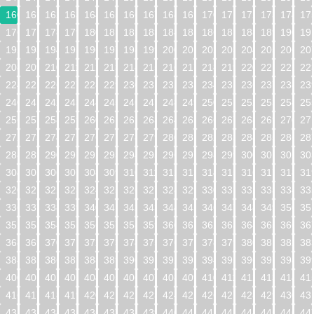
160
161
162
163
164
165
166
167
168
169
170
171
172
173
174
17
176
177
178
179
180
181
182
183
184
185
186
187
188
189
190
19
192
193
194
195
196
197
198
199
200
201
202
203
204
205
206
20
208
209
210
211
212
213
214
215
216
217
218
219
220
221
222
22
224
225
226
227
228
229
230
231
232
233
234
235
236
237
238
23
240
241
242
243
244
245
246
247
248
249
250
251
252
253
254
25
256
257
258
259
260
261
262
263
264
265
266
267
268
269
270
27
272
273
274
275
276
277
278
279
280
281
282
283
284
285
286
28
288
289
290
291
292
293
294
295
296
297
298
299
300
301
302
30
304
305
306
307
308
309
310
311
312
313
314
315
316
317
318
31
320
321
322
323
324
325
326
327
328
329
330
331
332
333
334
33
336
337
338
339
340
341
342
343
344
345
346
347
348
349
350
35
352
353
354
355
356
357
358
359
360
361
362
363
364
365
366
36
368
369
370
371
372
373
374
375
376
377
378
379
380
381
382
38
384
385
386
387
388
389
390
391
392
393
394
395
396
397
398
39
400
401
402
403
404
405
406
407
408
409
410
411
412
413
414
41
416
417
418
419
420
421
422
423
424
425
426
427
428
429
430
43
432
433
434
435
436
437
438
439
440
441
442
443
444
445
446
44