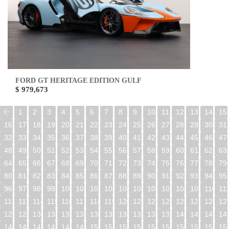
FORD GT HERITAGE EDITION GULF
$ 979,673
1
2
3
4
5
6
7
8
9
10
11
12
13
14
15
16
17
18
19
20
21
22
23
24
25
26
27
28
29
30
31
32
33
34
35
36
37
38
39
40
41
42
43
44
45
46
47
48
49
50
51
52
53
54
55
56
57
58
59
60
61
62
63
64
65
66
67
68
69
70
71
72
73
74
75
76
77
78
79
80
81
82
83
84
85
86
87
88
89
90
91
92
93
94
95
96
97
98
99
100
101
102
103
104
105
106
107
108
109
110
11
112
113
114
115
116
117
118
119
120
121
122
123
124
125
126
12
128
129
130
131
132
133
134
135
136
137
138
139
140
141
142
14
144
145
146
147
148
149
150
151
152
153
154
155
156
157
158
15