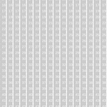
160
161
162
163
164
165
166
167
168
169
170
171
172
173
174
17
176
177
178
179
180
181
182
183
184
185
186
187
188
189
190
19
192
193
194
195
196
197
198
199
200
201
202
203
204
205
206
20
208
209
210
211
212
213
214
215
216
217
218
219
220
221
222
22
224
225
226
227
228
229
230
231
232
233
234
235
236
237
238
23
240
241
242
243
244
245
246
247
248
249
250
251
252
253
254
25
256
257
258
259
260
261
262
263
264
265
266
267
268
269
270
27
272
273
274
275
276
277
278
279
280
281
282
283
284
285
286
28
288
289
290
291
292
293
294
295
296
297
298
299
300
301
302
30
304
305
306
307
308
309
310
311
312
313
314
315
316
317
318
31
320
321
322
323
324
325
326
327
328
329
330
331
332
333
334
33
336
337
338
339
340
341
342
343
344
345
346
347
348
349
350
35
352
353
354
355
356
357
358
359
360
361
362
363
364
365
366
36
368
369
370
371
372
373
374
375
376
377
378
379
380
381
382
38
384
385
386
387
388
389
390
391
392
393
394
395
396
397
398
39
400
401
402
403
404
405
406
407
408
409
410
411
412
413
414
41
416
417
418
419
420
421
422
423
424
425
426
427
428
429
430
43
432
433
434
435
436
437
438
439
440
441
442
443
444
445
446
44