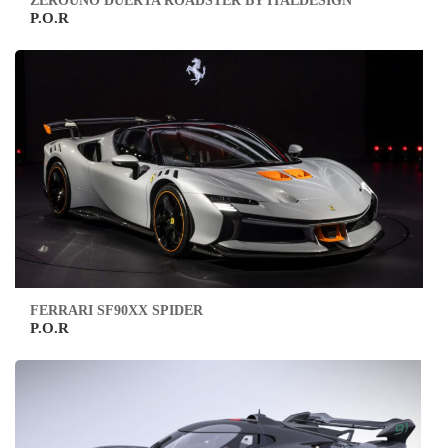
ZEROUNO DUERTA ROADSTER BY ITALDESIGN
P.O.R
FERRARI SF90XX SPIDER
P.O.R