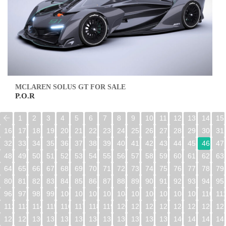
MCLAREN SOLUS GT FOR SALE
P.O.R
1
2
3
4
5
6
7
8
9
10
11
12
13
14
15
16
17
18
19
20
21
22
23
24
25
26
27
28
29
30
31
32
33
34
35
36
37
38
39
40
41
42
43
44
45
46
47
48
49
50
51
52
53
54
55
56
57
58
59
60
61
62
63
64
65
66
67
68
69
70
71
72
73
74
75
76
77
78
79
80
81
82
83
84
85
86
87
88
89
90
91
92
93
94
95
96
97
98
99
100
101
102
103
104
105
106
107
108
109
110
11
112
113
114
115
116
117
118
119
120
121
122
123
124
125
126
12
128
129
130
131
132
133
134
135
136
137
138
139
140
141
142
14