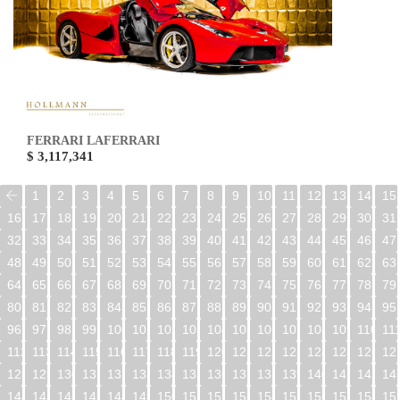
FERRARI LAFERRARI
$ 3,117,341
1
2
3
4
5
6
7
8
9
10
11
12
13
14
15
16
17
18
19
20
21
22
23
24
25
26
27
28
29
30
31
32
33
34
35
36
37
38
39
40
41
42
43
44
45
46
47
48
49
50
51
52
53
54
55
56
57
58
59
60
61
62
63
64
65
66
67
68
69
70
71
72
73
74
75
76
77
78
79
80
81
82
83
84
85
86
87
88
89
90
91
92
93
94
95
96
97
98
99
100
101
102
103
104
105
106
107
108
109
110
11
112
113
114
115
116
117
118
119
120
121
122
123
124
125
126
12
128
129
130
131
132
133
134
135
136
137
138
139
140
141
142
14
144
145
146
147
148
149
150
151
152
153
154
155
156
157
158
15