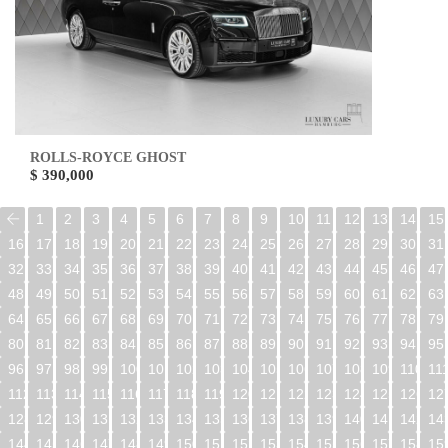
ROLLS-ROYCE GHOST
$ 390,000
1
2
3
4
5
6
7
8
9
10
11
12
13
14
15
16
17
18
19
20
21
22
23
24
25
26
27
28
29
30
31
32
33
34
35
36
37
38
39
40
41
42
43
44
45
46
47
48
49
50
51
52
53
54
55
56
57
58
59
60
61
62
63
64
65
66
67
68
69
70
71
72
73
74
75
76
77
78
79
80
81
82
83
84
85
86
87
88
89
90
91
92
93
94
95
96
97
98
99
100
101
102
103
104
105
106
107
108
109
110
11
112
113
114
115
116
117
118
119
120
121
122
123
124
125
126
12
128
129
130
131
132
133
134
135
136
137
138
139
140
141
142
14
144
145
146
147
148
149
150
151
152
153
154
155
156
157
158
15