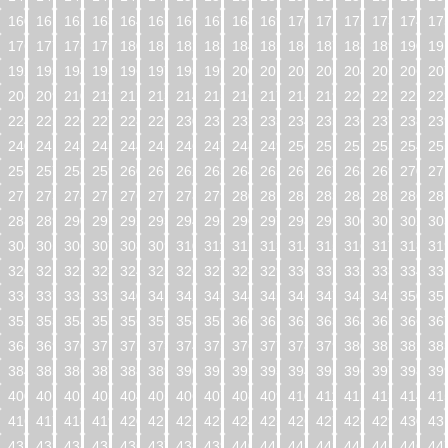
160
161
162
163
164
165
166
167
168
169
170
171
172
173
174
17
176
177
178
179
180
181
182
183
184
185
186
187
188
189
190
19
192
193
194
195
196
197
198
199
200
201
202
203
204
205
206
20
208
209
210
211
212
213
214
215
216
217
218
219
220
221
222
22
224
225
226
227
228
229
230
231
232
233
234
235
236
237
238
23
240
241
242
243
244
245
246
247
248
249
250
251
252
253
254
25
256
257
258
259
260
261
262
263
264
265
266
267
268
269
270
27
272
273
274
275
276
277
278
279
280
281
282
283
284
285
286
28
288
289
290
291
292
293
294
295
296
297
298
299
300
301
302
30
304
305
306
307
308
309
310
311
312
313
314
315
316
317
318
31
320
321
322
323
324
325
326
327
328
329
330
331
332
333
334
33
336
337
338
339
340
341
342
343
344
345
346
347
348
349
350
35
352
353
354
355
356
357
358
359
360
361
362
363
364
365
366
36
368
369
370
371
372
373
374
375
376
377
378
379
380
381
382
38
384
385
386
387
388
389
390
391
392
393
394
395
396
397
398
39
400
401
402
403
404
405
406
407
408
409
410
411
412
413
414
41
416
417
418
419
420
421
422
423
424
425
426
427
428
429
430
43
432
433
434
435
436
437
438
439
440
441
442
443
444
445
446
44