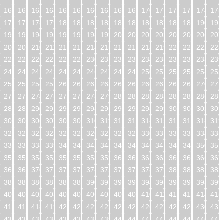
160
161
162
163
164
165
166
167
168
169
170
171
172
173
174
17
176
177
178
179
180
181
182
183
184
185
186
187
188
189
190
19
192
193
194
195
196
197
198
199
200
201
202
203
204
205
206
20
208
209
210
211
212
213
214
215
216
217
218
219
220
221
222
22
224
225
226
227
228
229
230
231
232
233
234
235
236
237
238
23
240
241
242
243
244
245
246
247
248
249
250
251
252
253
254
25
256
257
258
259
260
261
262
263
264
265
266
267
268
269
270
27
272
273
274
275
276
277
278
279
280
281
282
283
284
285
286
28
288
289
290
291
292
293
294
295
296
297
298
299
300
301
302
30
304
305
306
307
308
309
310
311
312
313
314
315
316
317
318
31
320
321
322
323
324
325
326
327
328
329
330
331
332
333
334
33
336
337
338
339
340
341
342
343
344
345
346
347
348
349
350
35
352
353
354
355
356
357
358
359
360
361
362
363
364
365
366
36
368
369
370
371
372
373
374
375
376
377
378
379
380
381
382
38
384
385
386
387
388
389
390
391
392
393
394
395
396
397
398
39
400
401
402
403
404
405
406
407
408
409
410
411
412
413
414
41
416
417
418
419
420
421
422
423
424
425
426
427
428
429
430
43
432
433
434
435
436
437
438
439
440
441
442
443
444
445
446
44