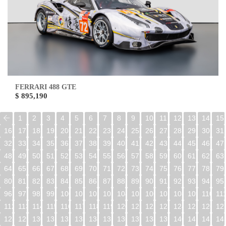
FERRARI 488 GTE
$ 895,190
1
2
3
4
5
6
7
8
9
10
11
12
13
14
15
16
17
18
19
20
21
22
23
24
25
26
27
28
29
30
31
32
33
34
35
36
37
38
39
40
41
42
43
44
45
46
47
48
49
50
51
52
53
54
55
56
57
58
59
60
61
62
63
64
65
66
67
68
69
70
71
72
73
74
75
76
77
78
79
80
81
82
83
84
85
86
87
88
89
90
91
92
93
94
95
96
97
98
99
100
101
102
103
104
105
106
107
108
109
110
11
112
113
114
115
116
117
118
119
120
121
122
123
124
125
126
12
128
129
130
131
132
133
134
135
136
137
138
139
140
141
142
14