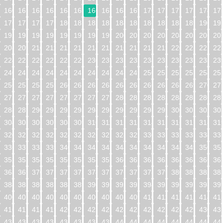
160
161
162
163
164
165
166
167
168
169
170
171
172
173
174
17
176
177
178
179
180
181
182
183
184
185
186
187
188
189
190
19
192
193
194
195
196
197
198
199
200
201
202
203
204
205
206
20
208
209
210
211
212
213
214
215
216
217
218
219
220
221
222
22
224
225
226
227
228
229
230
231
232
233
234
235
236
237
238
23
240
241
242
243
244
245
246
247
248
249
250
251
252
253
254
25
256
257
258
259
260
261
262
263
264
265
266
267
268
269
270
27
272
273
274
275
276
277
278
279
280
281
282
283
284
285
286
28
288
289
290
291
292
293
294
295
296
297
298
299
300
301
302
30
304
305
306
307
308
309
310
311
312
313
314
315
316
317
318
31
320
321
322
323
324
325
326
327
328
329
330
331
332
333
334
33
336
337
338
339
340
341
342
343
344
345
346
347
348
349
350
35
352
353
354
355
356
357
358
359
360
361
362
363
364
365
366
36
368
369
370
371
372
373
374
375
376
377
378
379
380
381
382
38
384
385
386
387
388
389
390
391
392
393
394
395
396
397
398
39
400
401
402
403
404
405
406
407
408
409
410
411
412
413
414
41
416
417
418
419
420
421
422
423
424
425
426
427
428
429
430
43
432
433
434
435
436
437
438
439
440
441
442
443
444
445
446
44