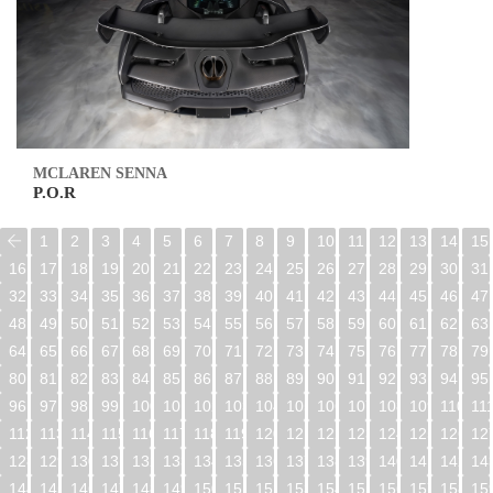
MCLAREN SENNA
P.O.R
1
2
3
4
5
6
7
8
9
10
11
12
13
14
15
16
17
18
19
20
21
22
23
24
25
26
27
28
29
30
31
32
33
34
35
36
37
38
39
40
41
42
43
44
45
46
47
48
49
50
51
52
53
54
55
56
57
58
59
60
61
62
63
64
65
66
67
68
69
70
71
72
73
74
75
76
77
78
79
80
81
82
83
84
85
86
87
88
89
90
91
92
93
94
95
96
97
98
99
100
101
102
103
104
105
106
107
108
109
110
11
112
113
114
115
116
117
118
119
120
121
122
123
124
125
126
12
128
129
130
131
132
133
134
135
136
137
138
139
140
141
142
14
144
145
146
147
148
149
150
151
152
153
154
155
156
157
158
15