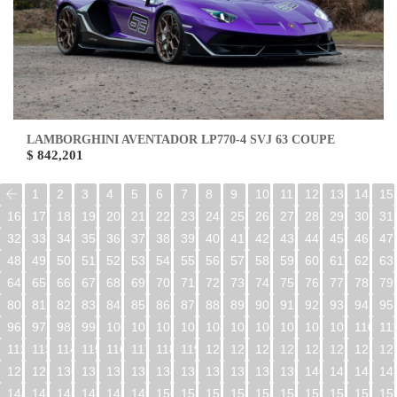
LAMBORGHINI AVENTADOR LP770-4 SVJ 63 COUPE
$ 842,201
1
2
3
4
5
6
7
8
9
10
11
12
13
14
15
16
17
18
19
20
21
22
23
24
25
26
27
28
29
30
31
32
33
34
35
36
37
38
39
40
41
42
43
44
45
46
47
48
49
50
51
52
53
54
55
56
57
58
59
60
61
62
63
64
65
66
67
68
69
70
71
72
73
74
75
76
77
78
79
80
81
82
83
84
85
86
87
88
89
90
91
92
93
94
95
96
97
98
99
100
101
102
103
104
105
106
107
108
109
110
11
112
113
114
115
116
117
118
119
120
121
122
123
124
125
126
12
128
129
130
131
132
133
134
135
136
137
138
139
140
141
142
14
144
145
146
147
148
149
150
151
152
153
154
155
156
157
158
15