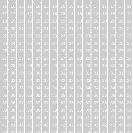
160
161
162
163
164
165
166
167
168
169
170
171
172
173
174
17
176
177
178
179
180
181
182
183
184
185
186
187
188
189
190
19
192
193
194
195
196
197
198
199
200
201
202
203
204
205
206
20
208
209
210
211
212
213
214
215
216
217
218
219
220
221
222
22
224
225
226
227
228
229
230
231
232
233
234
235
236
237
238
23
240
241
242
243
244
245
246
247
248
249
250
251
252
253
254
25
256
257
258
259
260
261
262
263
264
265
266
267
268
269
270
27
272
273
274
275
276
277
278
279
280
281
282
283
284
285
286
28
288
289
290
291
292
293
294
295
296
297
298
299
300
301
302
30
304
305
306
307
308
309
310
311
312
313
314
315
316
317
318
31
320
321
322
323
324
325
326
327
328
329
330
331
332
333
334
33
336
337
338
339
340
341
342
343
344
345
346
347
348
349
350
35
352
353
354
355
356
357
358
359
360
361
362
363
364
365
366
36
368
369
370
371
372
373
374
375
376
377
378
379
380
381
382
38
384
385
386
387
388
389
390
391
392
393
394
395
396
397
398
39
400
401
402
403
404
405
406
407
408
409
410
411
412
413
414
41
416
417
418
419
420
421
422
423
424
425
426
427
428
429
430
43
432
433
434
435
436
437
438
439
440
441
442
443
444
445
446
44