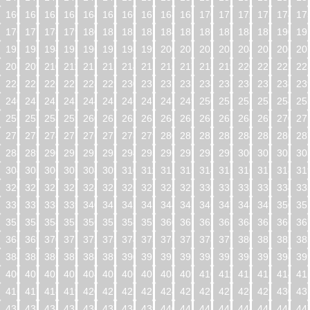
160
161
162
163
164
165
166
167
168
169
170
171
172
173
174
17
176
177
178
179
180
181
182
183
184
185
186
187
188
189
190
19
192
193
194
195
196
197
198
199
200
201
202
203
204
205
206
20
208
209
210
211
212
213
214
215
216
217
218
219
220
221
222
22
224
225
226
227
228
229
230
231
232
233
234
235
236
237
238
23
240
241
242
243
244
245
246
247
248
249
250
251
252
253
254
25
256
257
258
259
260
261
262
263
264
265
266
267
268
269
270
27
272
273
274
275
276
277
278
279
280
281
282
283
284
285
286
28
288
289
290
291
292
293
294
295
296
297
298
299
300
301
302
30
304
305
306
307
308
309
310
311
312
313
314
315
316
317
318
31
320
321
322
323
324
325
326
327
328
329
330
331
332
333
334
33
336
337
338
339
340
341
342
343
344
345
346
347
348
349
350
35
352
353
354
355
356
357
358
359
360
361
362
363
364
365
366
36
368
369
370
371
372
373
374
375
376
377
378
379
380
381
382
38
384
385
386
387
388
389
390
391
392
393
394
395
396
397
398
39
400
401
402
403
404
405
406
407
408
409
410
411
412
413
414
41
416
417
418
419
420
421
422
423
424
425
426
427
428
429
430
43
432
433
434
435
436
437
438
439
440
441
442
443
444
445
446
44