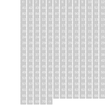
1
2
3
4
5
6
7
8
9
10
11
12
41
42
43
44
45
46
47
48
49
50
51
52
53
82
83
84
85
86
87
88
89
90
91
92
93
94
123
124
125
126
127
128
129
130
131
132
133
134
13
164
165
166
167
168
169
170
171
172
173
174
175
17
205
206
207
208
209
210
211
212
213
214
215
216
21
246
247
248
249
250
251
252
253
254
255
256
257
25
287
288
289
290
291
292
293
294
295
296
297
298
29
328
329
330
331
332
333
334
335
336
337
338
339
34
369
370
371
372
373
374
375
376
377
378
379
380
38
410
411
412
413
414
415
416
417
418
419
420
421
42
451
452
453
454
455
456
457
458
459
460
461
462
46
492
493
494
495
496
497
498
499
500
501
502
503
50
533
534
535
536
537
538
539
540
541
542
543
544
54
574
575
576
577
578
579
580
581
582
583
584
585
58
615
616
617
618
619
620
621
622
623
624
625
626
62
656
657
658
659
660
661
662
663
664
665
666
667
66
697
698
699
700