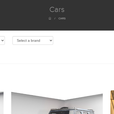
Cars
/
CARS