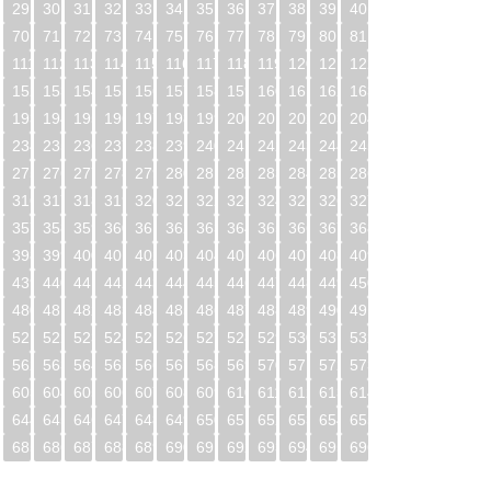
29
30
31
32
33
34
35
36
37
38
39
40
70
71
72
73
74
75
76
77
78
79
80
81
0
111
112
113
114
115
116
117
118
119
120
121
122
1
152
153
154
155
156
157
158
159
160
161
162
163
2
193
194
195
196
197
198
199
200
201
202
203
204
3
234
235
236
237
238
239
240
241
242
243
244
245
4
275
276
277
278
279
280
281
282
283
284
285
286
5
316
317
318
319
320
321
322
323
324
325
326
327
6
357
358
359
360
361
362
363
364
365
366
367
368
7
398
399
400
401
402
403
404
405
406
407
408
409
8
439
440
441
442
443
444
445
446
447
448
449
450
9
480
481
482
483
484
485
486
487
488
489
490
491
0
521
522
523
524
525
526
527
528
529
530
531
532
1
562
563
564
565
566
567
568
569
570
571
572
573
2
603
604
605
606
607
608
609
610
611
612
613
614
3
644
645
646
647
648
649
650
651
652
653
654
655
4
685
686
687
688
689
690
691
692
693
694
695
696