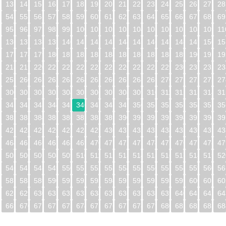
13
14
15
16
17
18
19
20
21
22
23
24
25
26
27
28
54
55
56
57
58
59
60
61
62
63
64
65
66
67
68
69
95
96
97
98
99
100
101
102
103
104
105
106
107
108
109
11
5
136
137
138
139
140
141
142
143
144
145
146
147
148
149
150
15
6
177
178
179
180
181
182
183
184
185
186
187
188
189
190
191
19
7
218
219
220
221
222
223
224
225
226
227
228
229
230
231
232
23
8
259
260
261
262
263
264
265
266
267
268
269
270
271
272
273
27
9
300
301
302
303
304
305
306
307
308
309
310
311
312
313
314
31
0
341
342
343
344
345
346
347
348
349
350
351
352
353
354
355
35
1
382
383
384
385
386
387
388
389
390
391
392
393
394
395
396
39
2
423
424
425
426
427
428
429
430
431
432
433
434
435
436
437
43
3
464
465
466
467
468
469
470
471
472
473
474
475
476
477
478
47
4
505
506
507
508
509
510
511
512
513
514
515
516
517
518
519
52
5
546
547
548
549
550
551
552
553
554
555
556
557
558
559
560
56
6
587
588
589
590
591
592
593
594
595
596
597
598
599
600
601
60
7
628
629
630
631
632
633
634
635
636
637
638
639
640
641
642
64
8
669
670
671
672
673
674
675
676
677
678
679
680
681
682
683
68