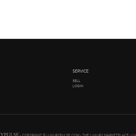
SERVICE
SELL
LOGIN
YPULSE
- COPYRIGHT © LUXURYPULSE.COM - THE LUXURY MARKETPLACE - L