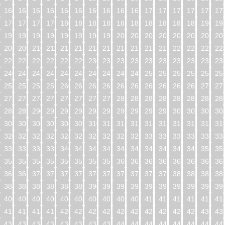
160
161
162
163
164
165
166
167
168
169
170
171
172
173
174
17
176
177
178
179
180
181
182
183
184
185
186
187
188
189
190
19
192
193
194
195
196
197
198
199
200
201
202
203
204
205
206
20
208
209
210
211
212
213
214
215
216
217
218
219
220
221
222
22
224
225
226
227
228
229
230
231
232
233
234
235
236
237
238
23
240
241
242
243
244
245
246
247
248
249
250
251
252
253
254
25
256
257
258
259
260
261
262
263
264
265
266
267
268
269
270
27
272
273
274
275
276
277
278
279
280
281
282
283
284
285
286
28
288
289
290
291
292
293
294
295
296
297
298
299
300
301
302
30
304
305
306
307
308
309
310
311
312
313
314
315
316
317
318
31
320
321
322
323
324
325
326
327
328
329
330
331
332
333
334
33
336
337
338
339
340
341
342
343
344
345
346
347
348
349
350
35
352
353
354
355
356
357
358
359
360
361
362
363
364
365
366
36
368
369
370
371
372
373
374
375
376
377
378
379
380
381
382
38
384
385
386
387
388
389
390
391
392
393
394
395
396
397
398
39
400
401
402
403
404
405
406
407
408
409
410
411
412
413
414
41
416
417
418
419
420
421
422
423
424
425
426
427
428
429
430
43
432
433
434
435
436
437
438
439
440
441
442
443
444
445
446
44