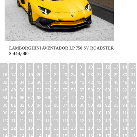
LAMBORGHINI AVENTADOR LP 750 SV ROADSTER
$ 444,000
1
2
3
4
5
6
7
8
9
10
11
12
13
14
15
16
17
18
19
20
21
22
23
24
25
26
27
28
29
30
31
32
33
34
35
36
37
38
39
40
41
42
43
44
45
46
47
48
49
50
51
52
53
54
55
56
57
58
59
60
61
62
63
64
65
66
67
68
69
70
71
72
73
74
75
76
77
78
79
80
81
82
83
84
85
86
87
88
89
90
91
92
93
94
95
96
97
98
99
100
101
102
103
104
105
106
107
108
109
110
11
112
113
114
115
116
117
118
119
120
121
122
123
124
125
126
12
128
129
130
131
132
133
134
135
136
137
138
139
140
141
142
14
144
145
146
147
148
149
150
151
152
153
154
155
156
157
158
15