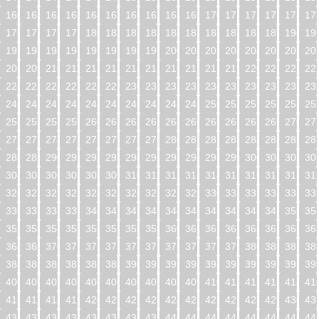
160
161
162
163
164
165
166
167
168
169
170
171
172
173
174
17
176
177
178
179
180
181
182
183
184
185
186
187
188
189
190
19
192
193
194
195
196
197
198
199
200
201
202
203
204
205
206
20
208
209
210
211
212
213
214
215
216
217
218
219
220
221
222
22
224
225
226
227
228
229
230
231
232
233
234
235
236
237
238
23
240
241
242
243
244
245
246
247
248
249
250
251
252
253
254
25
256
257
258
259
260
261
262
263
264
265
266
267
268
269
270
27
272
273
274
275
276
277
278
279
280
281
282
283
284
285
286
28
288
289
290
291
292
293
294
295
296
297
298
299
300
301
302
30
304
305
306
307
308
309
310
311
312
313
314
315
316
317
318
31
320
321
322
323
324
325
326
327
328
329
330
331
332
333
334
33
336
337
338
339
340
341
342
343
344
345
346
347
348
349
350
35
352
353
354
355
356
357
358
359
360
361
362
363
364
365
366
36
368
369
370
371
372
373
374
375
376
377
378
379
380
381
382
38
384
385
386
387
388
389
390
391
392
393
394
395
396
397
398
39
400
401
402
403
404
405
406
407
408
409
410
411
412
413
414
41
416
417
418
419
420
421
422
423
424
425
426
427
428
429
430
43
432
433
434
435
436
437
438
439
440
441
442
443
444
445
446
44