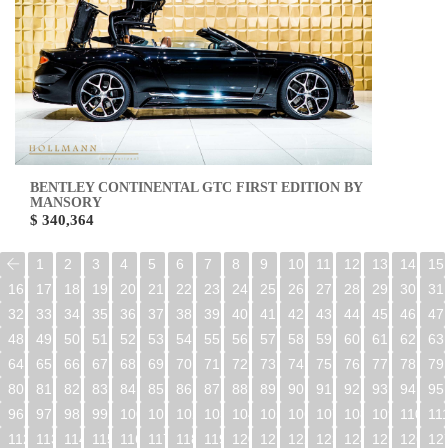
BENTLEY CONTINENTAL GTC FIRST EDITION BY
MANSORY
$ 340,364
1
2
3
4
5
6
7
8
9
10
11
12
13
14
15
16
17
18
19
20
21
22
23
24
25
26
27
28
29
30
31
32
33
34
35
36
37
38
39
40
41
42
43
44
45
46
47
48
49
50
51
52
53
54
55
56
57
58
59
60
61
62
63
64
65
66
67
68
69
70
71
72
73
74
75
76
77
78
79
80
81
82
83
84
85
86
87
88
89
90
91
92
93
94
95
96
97
98
99
100
101
102
103
104
105
106
107
108
109
110
11
112
113
114
115
116
117
118
119
120
121
122
123
124
125
126
12