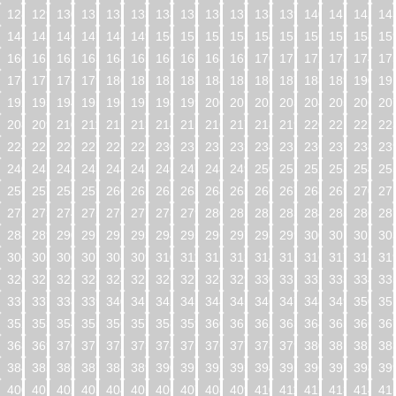
128
129
130
131
132
133
134
135
136
137
138
139
140
141
142
14
144
145
146
147
148
149
150
151
152
153
154
155
156
157
158
15
160
161
162
163
164
165
166
167
168
169
170
171
172
173
174
17
176
177
178
179
180
181
182
183
184
185
186
187
188
189
190
19
192
193
194
195
196
197
198
199
200
201
202
203
204
205
206
20
208
209
210
211
212
213
214
215
216
217
218
219
220
221
222
22
224
225
226
227
228
229
230
231
232
233
234
235
236
237
238
23
240
241
242
243
244
245
246
247
248
249
250
251
252
253
254
25
256
257
258
259
260
261
262
263
264
265
266
267
268
269
270
27
272
273
274
275
276
277
278
279
280
281
282
283
284
285
286
28
288
289
290
291
292
293
294
295
296
297
298
299
300
301
302
30
304
305
306
307
308
309
310
311
312
313
314
315
316
317
318
31
320
321
322
323
324
325
326
327
328
329
330
331
332
333
334
33
336
337
338
339
340
341
342
343
344
345
346
347
348
349
350
35
352
353
354
355
356
357
358
359
360
361
362
363
364
365
366
36
368
369
370
371
372
373
374
375
376
377
378
379
380
381
382
38
384
385
386
387
388
389
390
391
392
393
394
395
396
397
398
39
400
401
402
403
404
405
406
407
408
409
410
411
412
413
414
41