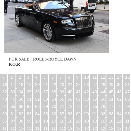
FOR SALE : ROLLS-ROYCE DAWN
P.O.R
1
2
3
4
5
6
7
8
9
10
11
12
13
14
15
16
17
18
19
20
21
22
23
24
25
26
27
28
29
30
31
32
33
34
35
36
37
38
39
40
41
42
43
44
45
46
47
48
49
50
51
52
53
54
55
56
57
58
59
60
61
62
63
64
65
66
67
68
69
70
71
72
73
74
75
76
77
78
79
80
81
82
83
84
85
86
87
88
89
90
91
92
93
94
95
96
97
98
99
100
101
102
103
104
105
106
107
108
109
110
11
112
113
114
115
116
117
118
119
120
121
122
123
124
125
126
12