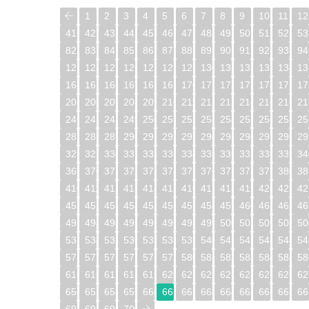
1
2
3
4
5
6
7
8
9
10
11
12
41
42
43
44
45
46
47
48
49
50
51
52
53
82
83
84
85
86
87
88
89
90
91
92
93
94
123
124
125
126
127
128
129
130
131
132
133
134
13
164
165
166
167
168
169
170
171
172
173
174
175
17
205
206
207
208
209
210
211
212
213
214
215
216
21
246
247
248
249
250
251
252
253
254
255
256
257
25
287
288
289
290
291
292
293
294
295
296
297
298
29
328
329
330
331
332
333
334
335
336
337
338
339
34
369
370
371
372
373
374
375
376
377
378
379
380
38
410
411
412
413
414
415
416
417
418
419
420
421
42
451
452
453
454
455
456
457
458
459
460
461
462
46
492
493
494
495
496
497
498
499
500
501
502
503
50
533
534
535
536
537
538
539
540
541
542
543
544
54
574
575
576
577
578
579
580
581
582
583
584
585
58
615
616
617
618
619
620
621
622
623
624
625
626
62
656
657
658
659
660
661
662
663
664
665
666
667
66