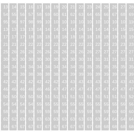
13
14
15
16
17
18
19
20
21
22
23
24
25
26
27
28
54
55
56
57
58
59
60
61
62
63
64
65
66
67
68
69
95
96
97
98
99
100
101
102
103
104
105
106
107
108
109
11
5
136
137
138
139
140
141
142
143
144
145
146
147
148
149
150
15
6
177
178
179
180
181
182
183
184
185
186
187
188
189
190
191
19
7
218
219
220
221
222
223
224
225
226
227
228
229
230
231
232
23
8
259
260
261
262
263
264
265
266
267
268
269
270
271
272
273
27
9
300
301
302
303
304
305
306
307
308
309
310
311
312
313
314
31
0
341
342
343
344
345
346
347
348
349
350
351
352
353
354
355
35
1
382
383
384
385
386
387
388
389
390
391
392
393
394
395
396
39
2
423
424
425
426
427
428
429
430
431
432
433
434
435
436
437
43
3
464
465
466
467
468
469
470
471
472
473
474
475
476
477
478
47
4
505
506
507
508
509
510
511
512
513
514
515
516
517
518
519
52
5
546
547
548
549
550
551
552
553
554
555
556
557
558
559
560
56
6
587
588
589
590
591
592
593
594
595
596
597
598
599
600
601
60
7
628
629
630
631
632
633
634
635
636
637
638
639
640
641
642
64
8
669
670
671
672
673
674
675
676
677
678
679
680
681
682
683
68