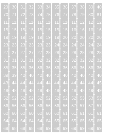
29
30
31
32
33
34
35
36
37
38
39
40
70
71
72
73
74
75
76
77
78
79
80
81
0
111
112
113
114
115
116
117
118
119
120
121
122
1
152
153
154
155
156
157
158
159
160
161
162
163
2
193
194
195
196
197
198
199
200
201
202
203
204
3
234
235
236
237
238
239
240
241
242
243
244
245
4
275
276
277
278
279
280
281
282
283
284
285
286
5
316
317
318
319
320
321
322
323
324
325
326
327
6
357
358
359
360
361
362
363
364
365
366
367
368
7
398
399
400
401
402
403
404
405
406
407
408
409
8
439
440
441
442
443
444
445
446
447
448
449
450
9
480
481
482
483
484
485
486
487
488
489
490
491
0
521
522
523
524
525
526
527
528
529
530
531
532
1
562
563
564
565
566
567
568
569
570
571
572
573
2
603
604
605
606
607
608
609
610
611
612
613
614
3
644
645
646
647
648
649
650
651
652
653
654
655
4
685
686
687
688
689
690
691
692
693
694
695
696