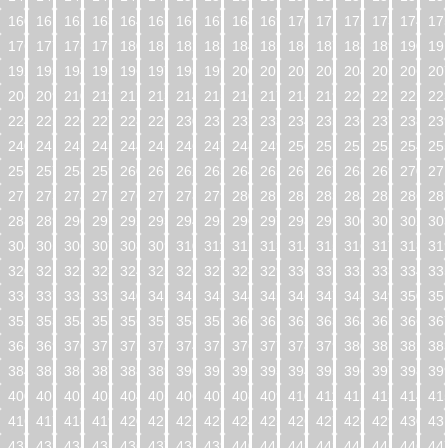
160
161
162
163
164
165
166
167
168
169
170
171
172
173
174
17
176
177
178
179
180
181
182
183
184
185
186
187
188
189
190
19
192
193
194
195
196
197
198
199
200
201
202
203
204
205
206
20
208
209
210
211
212
213
214
215
216
217
218
219
220
221
222
22
224
225
226
227
228
229
230
231
232
233
234
235
236
237
238
23
240
241
242
243
244
245
246
247
248
249
250
251
252
253
254
25
256
257
258
259
260
261
262
263
264
265
266
267
268
269
270
27
272
273
274
275
276
277
278
279
280
281
282
283
284
285
286
28
288
289
290
291
292
293
294
295
296
297
298
299
300
301
302
30
304
305
306
307
308
309
310
311
312
313
314
315
316
317
318
31
320
321
322
323
324
325
326
327
328
329
330
331
332
333
334
33
336
337
338
339
340
341
342
343
344
345
346
347
348
349
350
35
352
353
354
355
356
357
358
359
360
361
362
363
364
365
366
36
368
369
370
371
372
373
374
375
376
377
378
379
380
381
382
38
384
385
386
387
388
389
390
391
392
393
394
395
396
397
398
39
400
401
402
403
404
405
406
407
408
409
410
411
412
413
414
41
416
417
418
419
420
421
422
423
424
425
426
427
428
429
430
43
432
433
434
435
436
437
438
439
440
441
442
443
444
445
446
44