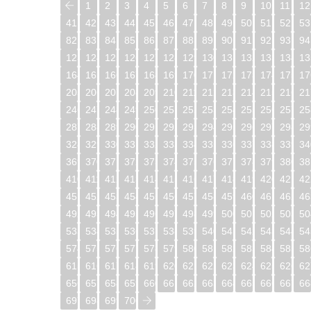
1
2
3
4
5
6
7
8
9
10
11
12
41
42
43
44
45
46
47
48
49
50
51
52
53
82
83
84
85
86
87
88
89
90
91
92
93
94
123
124
125
126
127
128
129
130
131
132
133
134
13
164
165
166
167
168
169
170
171
172
173
174
175
17
205
206
207
208
209
210
211
212
213
214
215
216
21
246
247
248
249
250
251
252
253
254
255
256
257
25
287
288
289
290
291
292
293
294
295
296
297
298
29
328
329
330
331
332
333
334
335
336
337
338
339
34
369
370
371
372
373
374
375
376
377
378
379
380
38
410
411
412
413
414
415
416
417
418
419
420
421
42
451
452
453
454
455
456
457
458
459
460
461
462
46
492
493
494
495
496
497
498
499
500
501
502
503
50
533
534
535
536
537
538
539
540
541
542
543
544
54
574
575
576
577
578
579
580
581
582
583
584
585
58
615
616
617
618
619
620
621
622
623
624
625
626
62
656
657
658
659
660
661
662
663
664
665
666
667
66
697
698
699
700