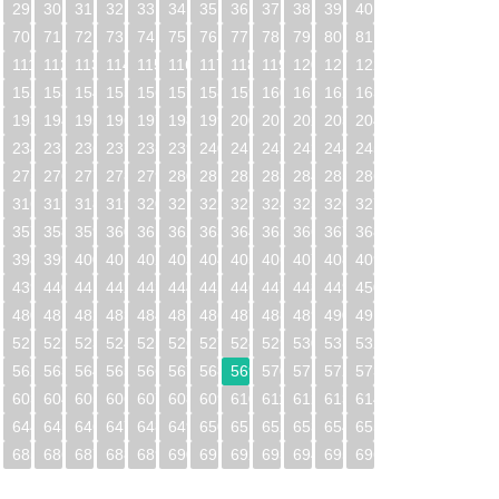
29
30
31
32
33
34
35
36
37
38
39
40
70
71
72
73
74
75
76
77
78
79
80
81
0
111
112
113
114
115
116
117
118
119
120
121
122
1
152
153
154
155
156
157
158
159
160
161
162
163
2
193
194
195
196
197
198
199
200
201
202
203
204
3
234
235
236
237
238
239
240
241
242
243
244
245
4
275
276
277
278
279
280
281
282
283
284
285
286
5
316
317
318
319
320
321
322
323
324
325
326
327
6
357
358
359
360
361
362
363
364
365
366
367
368
7
398
399
400
401
402
403
404
405
406
407
408
409
8
439
440
441
442
443
444
445
446
447
448
449
450
9
480
481
482
483
484
485
486
487
488
489
490
491
0
521
522
523
524
525
526
527
528
529
530
531
532
1
562
563
564
565
566
567
568
569
570
571
572
573
2
603
604
605
606
607
608
609
610
611
612
613
614
3
644
645
646
647
648
649
650
651
652
653
654
655
4
685
686
687
688
689
690
691
692
693
694
695
696