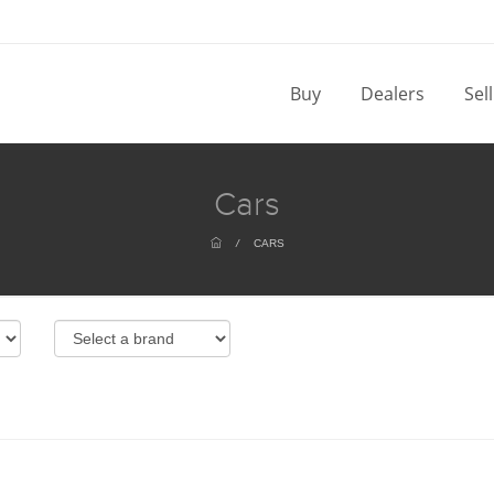
Buy
Dealers
Sel
Cars
/
CARS