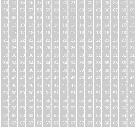
13
14
15
16
17
18
19
20
21
22
23
24
25
26
27
28
54
55
56
57
58
59
60
61
62
63
64
65
66
67
68
69
95
96
97
98
99
100
101
102
103
104
105
106
107
108
109
11
5
136
137
138
139
140
141
142
143
144
145
146
147
148
149
150
15
6
177
178
179
180
181
182
183
184
185
186
187
188
189
190
191
19
7
218
219
220
221
222
223
224
225
226
227
228
229
230
231
232
23
8
259
260
261
262
263
264
265
266
267
268
269
270
271
272
273
27
9
300
301
302
303
304
305
306
307
308
309
310
311
312
313
314
31
0
341
342
343
344
345
346
347
348
349
350
351
352
353
354
355
35
1
382
383
384
385
386
387
388
389
390
391
392
393
394
395
396
39
2
423
424
425
426
427
428
429
430
431
432
433
434
435
436
437
43
3
464
465
466
467
468
469
470
471
472
473
474
475
476
477
478
47
4
505
506
507
508
509
510
511
512
513
514
515
516
517
518
519
52
5
546
547
548
549
550
551
552
553
554
555
556
557
558
559
560
56
6
587
588
589
590
591
592
593
594
595
596
597
598
599
600
601
60
7
628
629
630
631
632
633
634
635
636
637
638
639
640
641
642
64
8
669
670
671
672
673
674
675
676
677
678
679
680
681
682
683
68