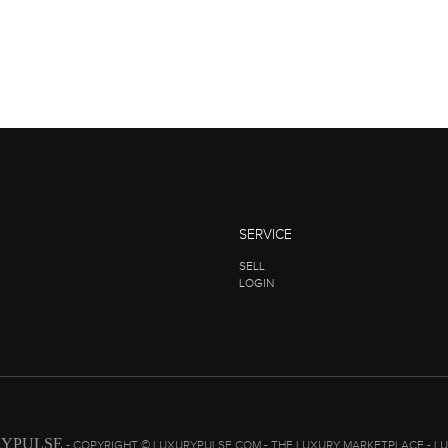
SERVICE
SELL
LOGIN
YPULSE
- COPYRIGHT © LUXURYPULSE.COM - THE LUXURY MARKETPLACE - L