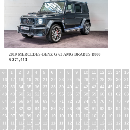
2019 MERCEDES-BENZ G 63 AMG BRABUS B800
$ 271,413
1
2
3
4
5
6
7
8
9
10
11
12
13
14
15
16
17
18
19
20
21
22
23
24
25
26
27
28
29
30
31
32
33
34
35
36
37
38
39
40
41
42
43
44
45
46
47
48
49
50
51
52
53
54
55
56
57
58
59
60
61
62
63
64
65
66
67
68
69
70
71
72
73
74
75
76
77
78
79
80
81
82
83
84
85
86
87
88
89
90
91
92
93
94
95
96
97
98
99
100
101
102
103
104
105
106
107
108
109
110
11
112
113
114
115
116
117
118
119
120
121
122
123
124
125
126
12