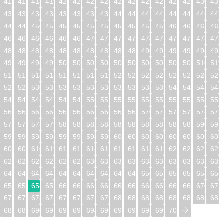
416
417
418
419
420
421
422
423
424
425
426
427
428
429
430
43
432
433
434
435
436
437
438
439
440
441
442
443
444
445
446
44
448
449
450
451
452
453
454
455
456
457
458
459
460
461
462
46
464
465
466
467
468
469
470
471
472
473
474
475
476
477
478
47
480
481
482
483
484
485
486
487
488
489
490
491
492
493
494
49
496
497
498
499
500
501
502
503
504
505
506
507
508
509
510
51
512
513
514
515
516
517
518
519
520
521
522
523
524
525
526
52
528
529
530
531
532
533
534
535
536
537
538
539
540
541
542
54
544
545
546
547
548
549
550
551
552
553
554
555
556
557
558
55
560
561
562
563
564
565
566
567
568
569
570
571
572
573
574
57
576
577
578
579
580
581
582
583
584
585
586
587
588
589
590
59
592
593
594
595
596
597
598
599
600
601
602
603
604
605
606
60
608
609
610
611
612
613
614
615
616
617
618
619
620
621
622
62
624
625
626
627
628
629
630
631
632
633
634
635
636
637
638
63
640
641
642
643
644
645
646
647
648
649
650
651
652
653
654
65
656
657
658
659
660
661
662
663
664
665
666
667
668
669
670
67
672
673
674
675
676
677
678
679
680
681
682
683
684
685
686
68
688
689
690
691
692
693
694
695
696
697
698
699
700