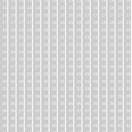
128
129
130
131
132
133
134
135
136
137
138
139
140
141
142
14
144
145
146
147
148
149
150
151
152
153
154
155
156
157
158
15
160
161
162
163
164
165
166
167
168
169
170
171
172
173
174
17
176
177
178
179
180
181
182
183
184
185
186
187
188
189
190
19
192
193
194
195
196
197
198
199
200
201
202
203
204
205
206
20
208
209
210
211
212
213
214
215
216
217
218
219
220
221
222
22
224
225
226
227
228
229
230
231
232
233
234
235
236
237
238
23
240
241
242
243
244
245
246
247
248
249
250
251
252
253
254
25
256
257
258
259
260
261
262
263
264
265
266
267
268
269
270
27
272
273
274
275
276
277
278
279
280
281
282
283
284
285
286
28
288
289
290
291
292
293
294
295
296
297
298
299
300
301
302
30
304
305
306
307
308
309
310
311
312
313
314
315
316
317
318
31
320
321
322
323
324
325
326
327
328
329
330
331
332
333
334
33
336
337
338
339
340
341
342
343
344
345
346
347
348
349
350
35
352
353
354
355
356
357
358
359
360
361
362
363
364
365
366
36
368
369
370
371
372
373
374
375
376
377
378
379
380
381
382
38
384
385
386
387
388
389
390
391
392
393
394
395
396
397
398
39
400
401
402
403
404
405
406
407
408
409
410
411
412
413
414
41