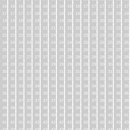
160
161
162
163
164
165
166
167
168
169
170
171
172
173
174
17
176
177
178
179
180
181
182
183
184
185
186
187
188
189
190
19
192
193
194
195
196
197
198
199
200
201
202
203
204
205
206
20
208
209
210
211
212
213
214
215
216
217
218
219
220
221
222
22
224
225
226
227
228
229
230
231
232
233
234
235
236
237
238
23
240
241
242
243
244
245
246
247
248
249
250
251
252
253
254
25
256
257
258
259
260
261
262
263
264
265
266
267
268
269
270
27
272
273
274
275
276
277
278
279
280
281
282
283
284
285
286
28
288
289
290
291
292
293
294
295
296
297
298
299
300
301
302
30
304
305
306
307
308
309
310
311
312
313
314
315
316
317
318
31
320
321
322
323
324
325
326
327
328
329
330
331
332
333
334
33
336
337
338
339
340
341
342
343
344
345
346
347
348
349
350
35
352
353
354
355
356
357
358
359
360
361
362
363
364
365
366
36
368
369
370
371
372
373
374
375
376
377
378
379
380
381
382
38
384
385
386
387
388
389
390
391
392
393
394
395
396
397
398
39
400
401
402
403
404
405
406
407
408
409
410
411
412
413
414
41
416
417
418
419
420
421
422
423
424
425
426
427
428
429
430
43
432
433
434
435
436
437
438
439
440
441
442
443
444
445
446
44