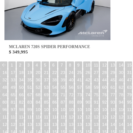
MCLAREN 720S SPIDER PERFORMANCE
$ 349,995
1
2
3
4
5
6
7
8
9
10
11
12
13
14
15
16
17
18
19
20
21
22
23
24
25
26
27
28
29
30
31
32
33
34
35
36
37
38
39
40
41
42
43
44
45
46
47
48
49
50
51
52
53
54
55
56
57
58
59
60
61
62
63
64
65
66
67
68
69
70
71
72
73
74
75
76
77
78
79
80
81
82
83
84
85
86
87
88
89
90
91
92
93
94
95
96
97
98
99
100
101
102
103
104
105
106
107
108
109
110
11
112
113
114
115
116
117
118
119
120
121
122
123
124
125
126
12
128
129
130
131
132
133
134
135
136
137
138
139
140
141
142
14
144
145
146
147
148
149
150
151
152
153
154
155
156
157
158
15