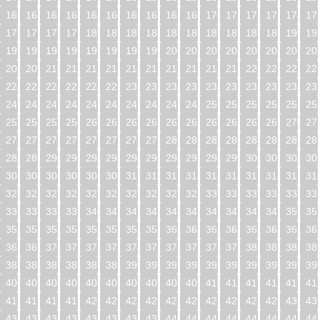
160
161
162
163
164
165
166
167
168
169
170
171
172
173
174
17
176
177
178
179
180
181
182
183
184
185
186
187
188
189
190
19
192
193
194
195
196
197
198
199
200
201
202
203
204
205
206
20
208
209
210
211
212
213
214
215
216
217
218
219
220
221
222
22
224
225
226
227
228
229
230
231
232
233
234
235
236
237
238
23
240
241
242
243
244
245
246
247
248
249
250
251
252
253
254
25
256
257
258
259
260
261
262
263
264
265
266
267
268
269
270
27
272
273
274
275
276
277
278
279
280
281
282
283
284
285
286
28
288
289
290
291
292
293
294
295
296
297
298
299
300
301
302
30
304
305
306
307
308
309
310
311
312
313
314
315
316
317
318
31
320
321
322
323
324
325
326
327
328
329
330
331
332
333
334
33
336
337
338
339
340
341
342
343
344
345
346
347
348
349
350
35
352
353
354
355
356
357
358
359
360
361
362
363
364
365
366
36
368
369
370
371
372
373
374
375
376
377
378
379
380
381
382
38
384
385
386
387
388
389
390
391
392
393
394
395
396
397
398
39
400
401
402
403
404
405
406
407
408
409
410
411
412
413
414
41
416
417
418
419
420
421
422
423
424
425
426
427
428
429
430
43
432
433
434
435
436
437
438
439
440
441
442
443
444
445
446
44