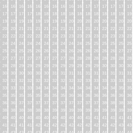
160
161
162
163
164
165
166
167
168
169
170
171
172
173
174
17
176
177
178
179
180
181
182
183
184
185
186
187
188
189
190
19
192
193
194
195
196
197
198
199
200
201
202
203
204
205
206
20
208
209
210
211
212
213
214
215
216
217
218
219
220
221
222
22
224
225
226
227
228
229
230
231
232
233
234
235
236
237
238
23
240
241
242
243
244
245
246
247
248
249
250
251
252
253
254
25
256
257
258
259
260
261
262
263
264
265
266
267
268
269
270
27
272
273
274
275
276
277
278
279
280
281
282
283
284
285
286
28
288
289
290
291
292
293
294
295
296
297
298
299
300
301
302
30
304
305
306
307
308
309
310
311
312
313
314
315
316
317
318
31
320
321
322
323
324
325
326
327
328
329
330
331
332
333
334
33
336
337
338
339
340
341
342
343
344
345
346
347
348
349
350
35
352
353
354
355
356
357
358
359
360
361
362
363
364
365
366
36
368
369
370
371
372
373
374
375
376
377
378
379
380
381
382
38
384
385
386
387
388
389
390
391
392
393
394
395
396
397
398
39
400
401
402
403
404
405
406
407
408
409
410
411
412
413
414
41
416
417
418
419
420
421
422
423
424
425
426
427
428
429
430
43
432
433
434
435
436
437
438
439
440
441
442
443
444
445
446
44