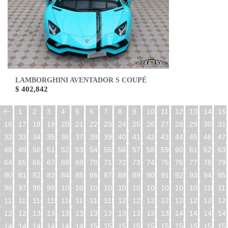
LAMBORGHINI AVENTADOR S COUPÉ
$ 402,842
1
2
3
4
5
6
7
8
9
10
11
12
13
14
15
16
17
18
19
20
21
22
23
24
25
26
27
28
29
30
31
32
33
34
35
36
37
38
39
40
41
42
43
44
45
46
47
48
49
50
51
52
53
54
55
56
57
58
59
60
61
62
63
64
65
66
67
68
69
70
71
72
73
74
75
76
77
78
79
80
81
82
83
84
85
86
87
88
89
90
91
92
93
94
95
96
97
98
99
100
101
102
103
104
105
106
107
108
109
110
11
112
113
114
115
116
117
118
119
120
121
122
123
124
125
126
12
128
129
130
131
132
133
134
135
136
137
138
139
140
141
142
14
144
145
146
147
148
149
150
151
152
153
154
155
156
157
158
15