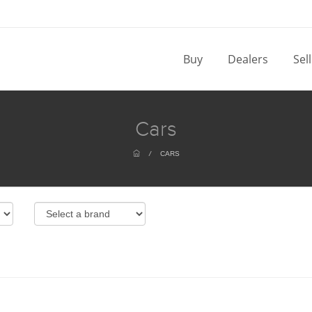
Buy
Dealers
Sel
Cars
/
CARS