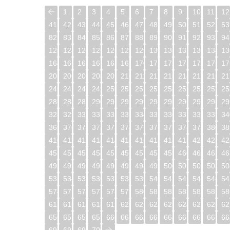
1
2
3
4
5
6
7
8
9
10
11
12
41
42
43
44
45
46
47
48
49
50
51
52
53
82
83
84
85
86
87
88
89
90
91
92
93
94
123
124
125
126
127
128
129
130
131
132
133
134
13
164
165
166
167
168
169
170
171
172
173
174
175
17
205
206
207
208
209
210
211
212
213
214
215
216
21
246
247
248
249
250
251
252
253
254
255
256
257
25
287
288
289
290
291
292
293
294
295
296
297
298
29
328
329
330
331
332
333
334
335
336
337
338
339
34
369
370
371
372
373
374
375
376
377
378
379
380
38
410
411
412
413
414
415
416
417
418
419
420
421
42
451
452
453
454
455
456
457
458
459
460
461
462
46
492
493
494
495
496
497
498
499
500
501
502
503
50
533
534
535
536
537
538
539
540
541
542
543
544
54
574
575
576
577
578
579
580
581
582
583
584
585
58
615
616
617
618
619
620
621
622
623
624
625
626
62
656
657
658
659
660
661
662
663
664
665
666
667
66