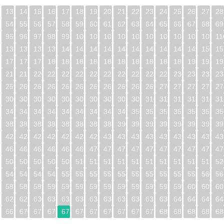
13
14
15
16
17
18
19
20
21
22
23
24
25
26
27
28
54
55
56
57
58
59
60
61
62
63
64
65
66
67
68
69
95
96
97
98
99
100
101
102
103
104
105
106
107
108
109
11
5
136
137
138
139
140
141
142
143
144
145
146
147
148
149
150
15
6
177
178
179
180
181
182
183
184
185
186
187
188
189
190
191
19
7
218
219
220
221
222
223
224
225
226
227
228
229
230
231
232
23
8
259
260
261
262
263
264
265
266
267
268
269
270
271
272
273
27
9
300
301
302
303
304
305
306
307
308
309
310
311
312
313
314
31
0
341
342
343
344
345
346
347
348
349
350
351
352
353
354
355
35
1
382
383
384
385
386
387
388
389
390
391
392
393
394
395
396
39
2
423
424
425
426
427
428
429
430
431
432
433
434
435
436
437
43
3
464
465
466
467
468
469
470
471
472
473
474
475
476
477
478
47
4
505
506
507
508
509
510
511
512
513
514
515
516
517
518
519
52
5
546
547
548
549
550
551
552
553
554
555
556
557
558
559
560
56
6
587
588
589
590
591
592
593
594
595
596
597
598
599
600
601
60
7
628
629
630
631
632
633
634
635
636
637
638
639
640
641
642
64
8
669
670
671
672
673
674
675
676
677
678
679
680
681
682
683
68