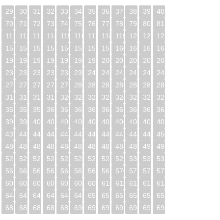
29
30
31
32
33
34
35
36
37
38
39
40
70
71
72
73
74
75
76
77
78
79
80
81
0
111
112
113
114
115
116
117
118
119
120
121
122
1
152
153
154
155
156
157
158
159
160
161
162
163
2
193
194
195
196
197
198
199
200
201
202
203
204
3
234
235
236
237
238
239
240
241
242
243
244
245
4
275
276
277
278
279
280
281
282
283
284
285
286
5
316
317
318
319
320
321
322
323
324
325
326
327
6
357
358
359
360
361
362
363
364
365
366
367
368
7
398
399
400
401
402
403
404
405
406
407
408
409
8
439
440
441
442
443
444
445
446
447
448
449
450
9
480
481
482
483
484
485
486
487
488
489
490
491
0
521
522
523
524
525
526
527
528
529
530
531
532
1
562
563
564
565
566
567
568
569
570
571
572
573
2
603
604
605
606
607
608
609
610
611
612
613
614
3
644
645
646
647
648
649
650
651
652
653
654
655
4
685
686
687
688
689
690
691
692
693
694
695
696