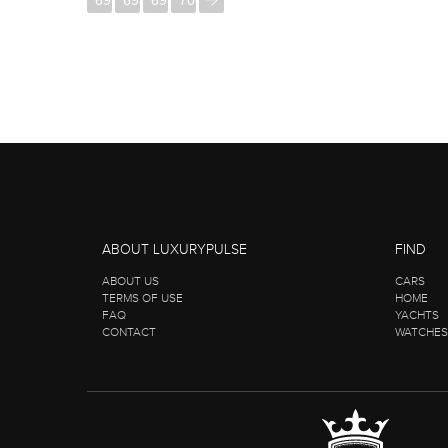
697
698
699
700
ABOUT LUXURYPULSE
FIND
ABOUT US
CARS
TERMS OF USE
HOME
FAQ
YACHTS
CONTACT
WATCHES