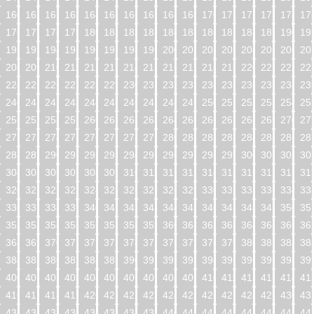
160
161
162
163
164
165
166
167
168
169
170
171
172
173
174
17
176
177
178
179
180
181
182
183
184
185
186
187
188
189
190
19
192
193
194
195
196
197
198
199
200
201
202
203
204
205
206
20
208
209
210
211
212
213
214
215
216
217
218
219
220
221
222
22
224
225
226
227
228
229
230
231
232
233
234
235
236
237
238
23
240
241
242
243
244
245
246
247
248
249
250
251
252
253
254
25
256
257
258
259
260
261
262
263
264
265
266
267
268
269
270
27
272
273
274
275
276
277
278
279
280
281
282
283
284
285
286
28
288
289
290
291
292
293
294
295
296
297
298
299
300
301
302
30
304
305
306
307
308
309
310
311
312
313
314
315
316
317
318
31
320
321
322
323
324
325
326
327
328
329
330
331
332
333
334
33
336
337
338
339
340
341
342
343
344
345
346
347
348
349
350
35
352
353
354
355
356
357
358
359
360
361
362
363
364
365
366
36
368
369
370
371
372
373
374
375
376
377
378
379
380
381
382
38
384
385
386
387
388
389
390
391
392
393
394
395
396
397
398
39
400
401
402
403
404
405
406
407
408
409
410
411
412
413
414
41
416
417
418
419
420
421
422
423
424
425
426
427
428
429
430
43
432
433
434
435
436
437
438
439
440
441
442
443
444
445
446
44